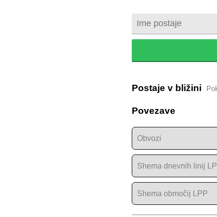
Postaje v bližini
Po
Povezave
Obvozi
Shema dnevnih linij L
Shema območij LPP